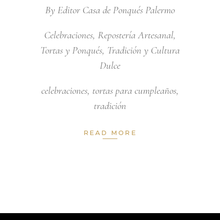
By
Editor Casa de Ponqués Palermo
Celebraciones
,
Repostería Artesanal
,
Tortas y Ponqués
,
Tradición y Cultura
Dulce
celebraciones
,
tortas para cumpleaños
,
tradición
READ MORE