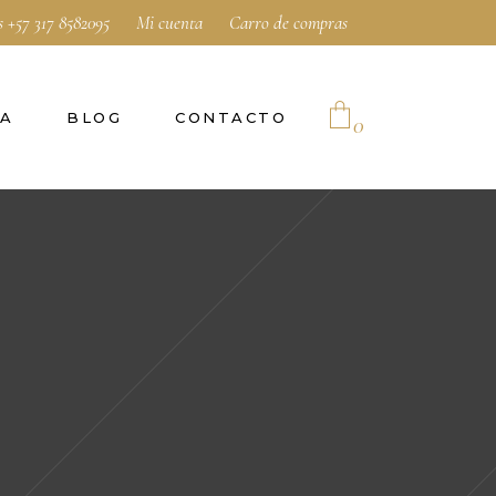
s
+57 317 8582095
Mi cuenta
Carro de compras
DA
BLOG
CONTACTO
0
No products in the cart.