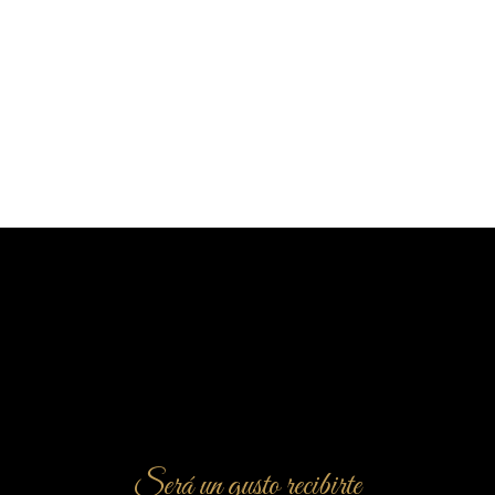
GALLETAS – GA013
Galletas
2 pics
Será un gusto recibirte