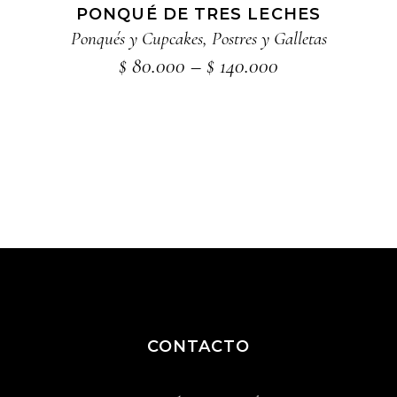
opciones
PONQUÉ DE TRES LECHES
se
Ponqués y Cupcakes
,
Postres y Galletas
pueden
Price
$
80.000
–
$
140.000
range:
elegir
$ 80.000
en
through
la
$ 140.000
página
de
producto
CONTACTO