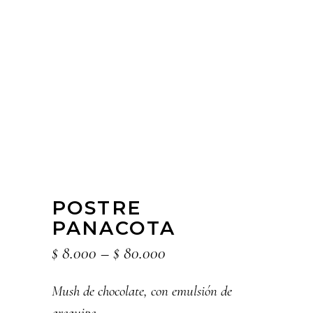
POSTRE
PANACOTA
Price
$
8.000
–
$
80.000
range:
$ 8.000
Mush de chocolate, con emulsión de
through
arequipe