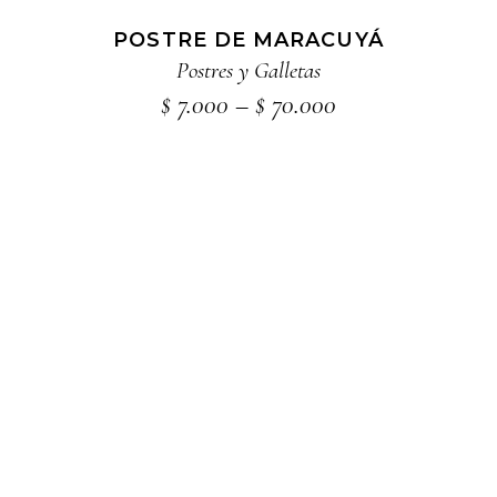
opciones
POSTRE DE MARACUYÁ
se
Postres y Galletas
pueden
Price
$
7.000
–
$
70.000
range:
elegir
$ 7.000
en
through
la
$ 70.000
página
de
producto
AÑADIR AL CARRITO