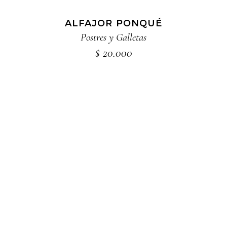
ALFAJOR PONQUÉ
Postres y Galletas
$
20.000
Este
SELECCIONAR OPCIONES
producto
tiene
múltiples
variantes.
Las