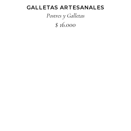
GALLETAS ARTESANALES
Postres y Galletas
$
16.000
Este
SELECCIONAR OPCIONES
producto
tiene
múltiples
variantes.
Las