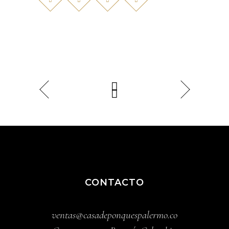
CONTACTO
ventas@casadeponquespalermo.co